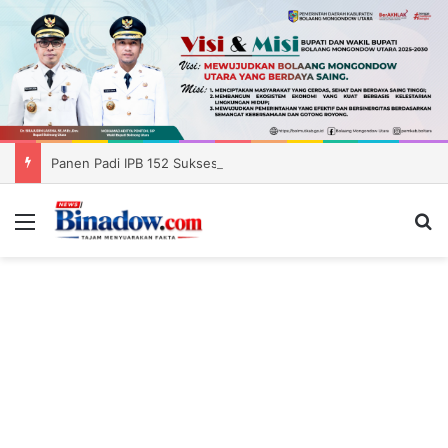
Panen Padi IPB 152 Sukses, Pemkab Boltara Siapkan Distribusi Benih ke Enam Kecamatan
Menu
Ca