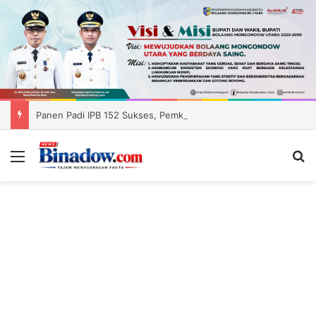
Panen Padi IPB 152 Sukses, Pemkab Boltara Siapkan Distribusi Benih ke Enam Kecamatan
Menu
Ca