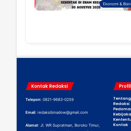
Ekonomi & Bisn
Kontak Redaksi
Profi
Tentang
Telepon
: 0821-9683-0259
Redaksi
Pedoman
Email
:
redaksibinadow@gmail.com
Kebijaka
Kentent
Kontak
Alamat
: Jl. WR Supratman, Boroko Timur,