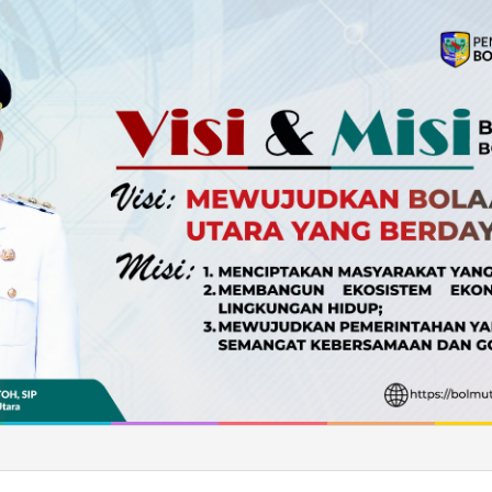
 Boltara Ajak Masyarakat Maknai HUT RI dengan Memperkuat Persatua