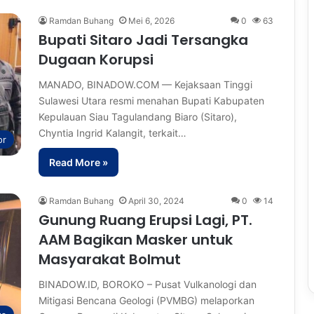
Ramdan Buhang
Mei 6, 2026
0
63
Bupati Sitaro Jadi Tersangka
Dugaan Korupsi
MANADO, BINADOW.COM — Kejaksaan Tinggi
Sulawesi Utara resmi menahan Bupati Kabupaten
Kepulauan Siau Tagulandang Biaro (Sitaro),
Chyntia Ingrid Kalangit, terkait…
or
Read More »
Ramdan Buhang
April 30, 2024
0
14
Gunung Ruang Erupsi Lagi, PT.
AAM Bagikan Masker untuk
Masyarakat Bolmut
BINADOW.ID, BOROKO – Pusat Vulkanologi dan
Mitigasi Bencana Geologi (PVMBG) melaporkan