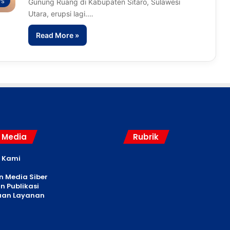
s
Gunung Ruang di Kabupaten Sitaro, Sulawesi
Utara, erupsi lagi.…
Read More »
l Media
Rubrik
 Kami
 Media Siber
n Publikasi
uan Layanan