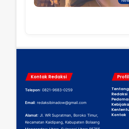
New
Kontak Redaksi
Profi
Tentang
Telepon
: 0821-9683-0259
Redaksi
Pedoman
Email
:
redaksibinadow@gmail.com
Kebijaka
Kentent
Kontak
Alamat
: Jl. WR Supratman, Boroko Timur,
Kecamatan Kaidipang, Kabupaten Bolaang