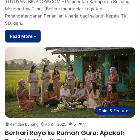
TUTUYAN, BINADOW.COM – Pemerintah Kabupaten Bolaang
Mongondow Timur (Boltim) menggelar kegiatan
Penandatanganan Perjanjian Kinerja bagi seluruh Kepala TK,
SD, dan…
Read More »
Opini & Feature
Ramdan Buhang
April 1, 2025
0
11
Berhari Raya ke Rumah Guru: Apakah