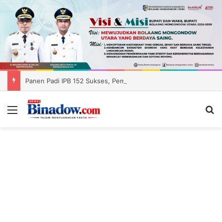
Panen Padi IPB 152 Sukses, Pemkab Boltara Siapkan Distribusi Benih ke Enam Kecamatan
Menu
Ca