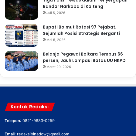
Bandar Narkoba di Kalteng
Juli 5, 2026
Bupati Bolmut Rotasi 97 Pejabat,
Sejumlah Posisi Strategis Berganti
Mei 5, 2026
Belanja Pegawai Boltara Tembus 66
persen, Jauh Lampaui Batas UU HKPD
Maret 29, 2026
Kontak Redaksi
Telepon
: 0821-9683-0259
Email
:
redaksibinadow@gmail.com