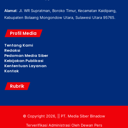
Alamat
: Jl. WR Supratman, Boroko Timur, Kecamatan Kaidipang,
Kabupaten Bolaang Mongondow Utara, Sulawesi Utara 95765.
Profil Media
Tentang Kami
Redaksi
Pedoman Media Siber
Kebijakan Publikasi
Kententuan Layanan
Kontak
Rubrik
© Copyright 2026, || PT. Media Siber Binadow
Terverifikasi Administrasi Oleh Dewan Pers