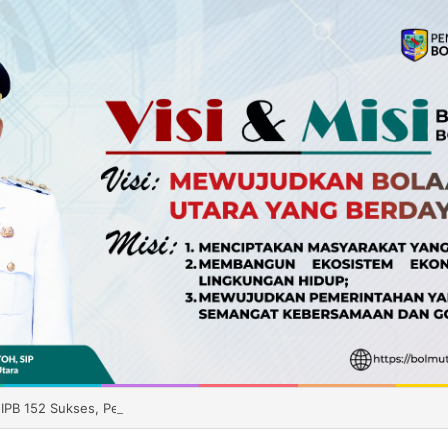
 IPB 152 Sukses, Pemkab Boltara Siapkan Distribusi Benih ke Enam Keca