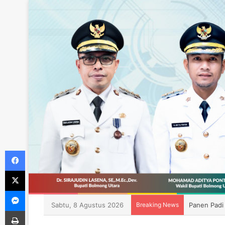
Facebook
X
Messenger
Sabtu, 8 Agustus 2026
Breaking News
Panen Padi
Print