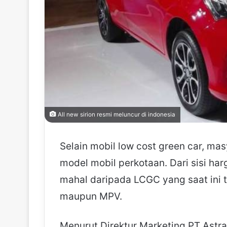
All new sirion resmi meluncur di indonesia
Selain mobil low cost green car, mas
model mobil perkotaan. Dari sisi har
mahal daripada LCGC yang saat ini 
maupun MPV.
Menurut Direktur Marketing PT Astra