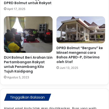
i
DPRD Bolmut untuk Rakyat
D
April 17, 2025
i
g
e
m
p
u
r
T
DPRD Bolmut “Berguru” ke
N
Minsel mengenai cara
I
Bahas APBD-P, Diterima
DLH Bolmut Beri Arahan Izin
oleh Staf
-
Pertambangan Rakyat
untuk Penambang Kilo
P
Juni 13, 2025
Tujuh Kaidipang
o
l
Agustus 5, 2023
r
i
Tinggalkan Balasan
Alamat email Anda tidak akan dipublikasikan.
Ruas yang wajib