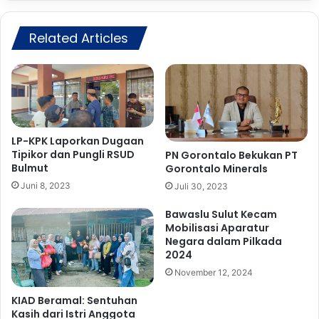
n
t
g
a
K
Related Articles
K
u
K
d
B
a
P
-
a
K
p
u
u
d
LP-KPK Laporkan Dugaan
a
Tipikor dan Pungli RSUD
PN Gorontalo Bekukan PT
a
M
Bulmut
Gorontalo Minerals
e
n
Juni 8, 2023
Juli 30, 2023
y
Bawaslu Sulut Kecam
e
Mobilisasi Aparatur
r
Negara dalam Pilkada
a
2024
h
November 12, 2024
U
s
KIAD Beramal: Sentuhan
a
Kasih dari Istri Anggota