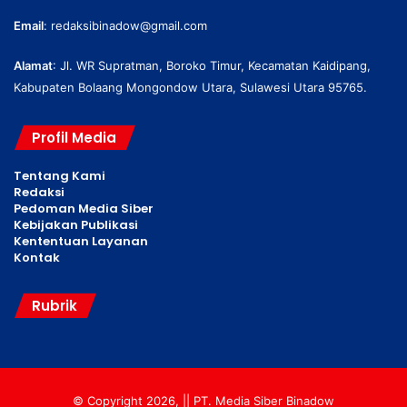
Email
:
redaksibinadow@gmail.com
Alamat
: Jl. WR Supratman, Boroko Timur, Kecamatan Kaidipang,
Kabupaten Bolaang Mongondow Utara, Sulawesi Utara 95765.
Profil Media
Tentang Kami
Redaksi
Pedoman Media Siber
Kebijakan Publikasi
Kententuan Layanan
Kontak
Rubrik
© Copyright 2026, || PT. Media Siber Binadow