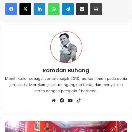
LinkedIn
WhatsApp
Telegram
Share via Email
Print
Ramdan Buhang
Meniti karier sebagai Jurnalis sejak 2010, berkomitmen pada dunia
jurnalistik. Merekam jejak, mengungkap fakta, dan menyajikan
cerita dengan perspektif berbeda.
We
Fa
Yo
Tik
bsi
ce
uT
To
te
bo
ub
k
ok
e
P
D