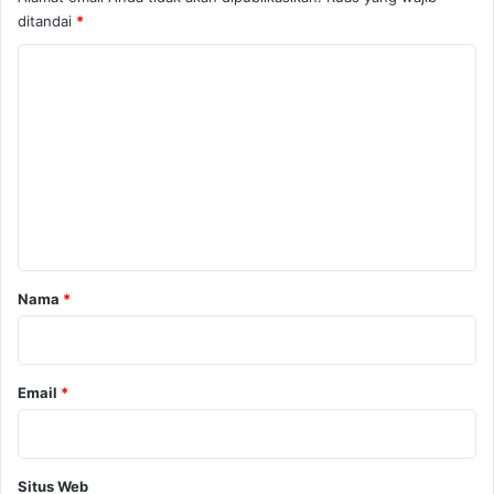
ditandai
*
K
o
m
e
n
t
a
r
Nama
*
*
Email
*
Situs Web