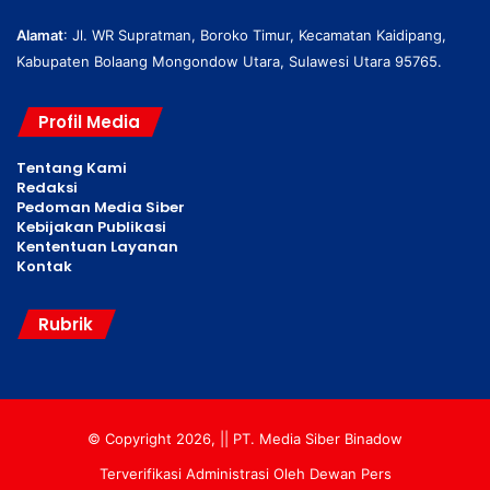
Alamat
: Jl. WR Supratman, Boroko Timur, Kecamatan Kaidipang,
Kabupaten Bolaang Mongondow Utara, Sulawesi Utara 95765.
Profil Media
Tentang Kami
Redaksi
Pedoman Media Siber
Kebijakan Publikasi
Kententuan Layanan
Kontak
Rubrik
© Copyright 2026, || PT. Media Siber Binadow
Terverifikasi Administrasi Oleh Dewan Pers