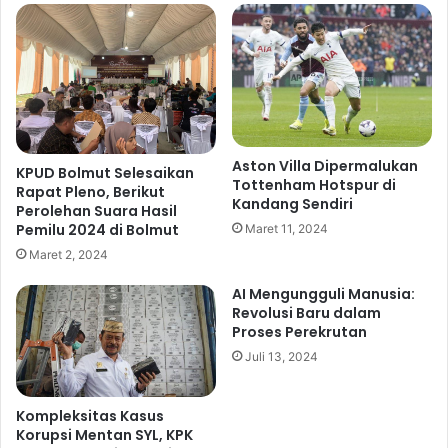
t
i
,
P
S
o
i
n
a
t
p
a
L
k
a
M
Aston Villa Dipermalukan
KPUD Bolmut Selesaikan
p
e
Tottenham Hotspur di
Rapat Pleno, Berikut
o
n
Kandang Sendiri
Perolehan Suara Hasil
r
g
Pemilu 2024 di Bolmut
Maret 11, 2024
k
e
Maret 2, 2024
a
r
n
i
AI Mengungguli Manusia:
k
n
Revolusi Baru dalam
e
g
Proses Perekrutan
D
Juli 13, 2024
K
P
P
Kompleksitas Kasus
Korupsi Mentan SYL, KPK