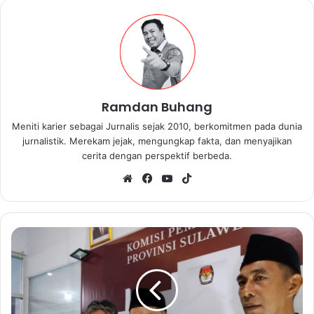
Ramdan Buhang
Meniti karier sebagai Jurnalis sejak 2010, berkomitmen pada dunia
jurnalistik. Merekam jejak, mengungkap fakta, dan menyajikan
cerita dengan perspektif berbeda.
We
Fa
Yo
Tik
bsi
ce
uT
To
te
bo
ub
k
ok
e
P
P
P
S
u
l