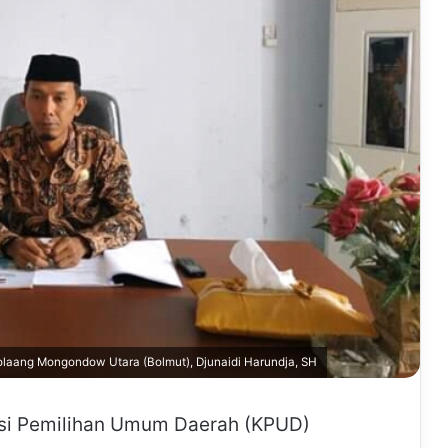
aang Mongondow Utara (Bolmut), Djunaidi Harundja, SH
si Pemilihan Umum Daerah (KPUD)