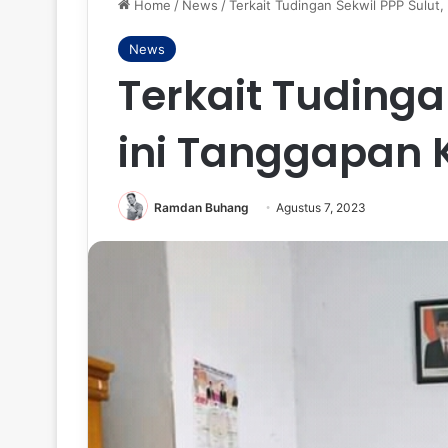
Home
/
News
/
Terkait Tudingan Sekwil PPP Sulut
News
Terkait Tudinga
ini Tanggapan 
Ramdan Buhang
Agustus 7, 2023