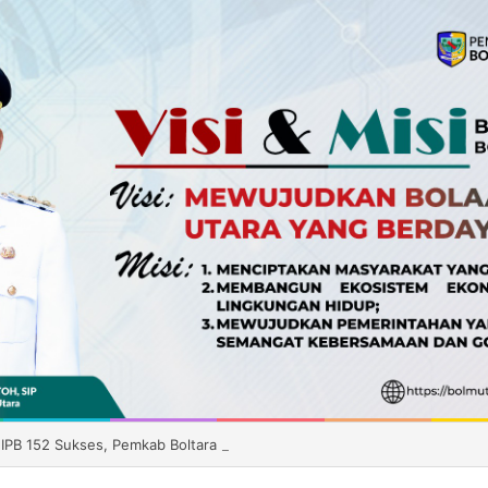
 IPB 152 Sukses, Pemkab Boltara Siapkan Distribusi Benih ke Enam Keca