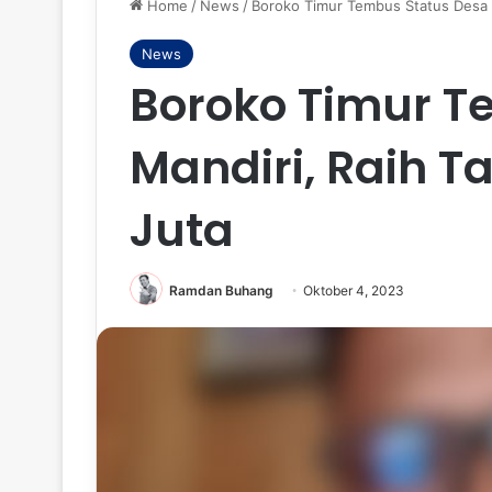
Home
/
News
/
Boroko Timur Tembus Status Desa 
News
Boroko Timur T
Mandiri, Raih 
Juta
Ramdan Buhang
Oktober 4, 2023