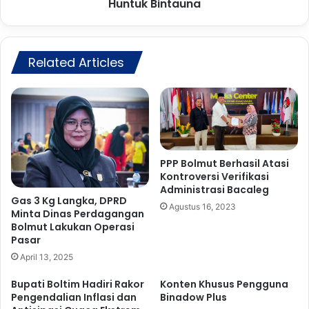
n
Huntuk Bintauna
H
a
u
,
n
G
t
a
Related Articles
u
n
k
d
H
e
e
n
n
g
t
P
i
P
k
PPP Bolmut Berhasil Atasi
P
Kontroversi Verifikasi
a
Administrasi Bacaleg
d
n
Gas 3 Kg Langka, DPRD
a
T
Agustus 16, 2023
Minta Dinas Perdagangan
n
a
Bolmut Lakukan Operasi
P
m
Pasar
K
b
April 13, 2025
B
a
,
n
Bupati Boltim Hadiri Rakor
Konten Khusus Pengguna
A
g
Pengendalian Inflasi dan
Binadow Plus
p
I