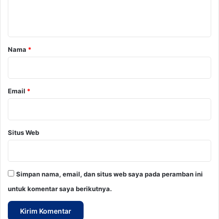
n
d
a
t
n
a
P
e
r
Nama
*
r
*
i
n
d
Email
*
o
?
Situs Web
Simpan nama, email, dan situs web saya pada peramban ini
untuk komentar saya berikutnya.