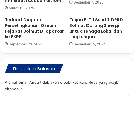
Antisipasi Cuaca Ekstrem
Desember 7, 2025
a
l
Maret 10, 2025
k
e
a
g
Terlibat Dugaan
Tinjau PLTU Sulut 1, DPRD
h
a
Perselingkuhan, Oknum
Bolmut Dorong Sinergi
S
l
Pejabat Bolmut Dilaporkan
untuk Tenaga Lokal dan
e
ke BKPP
Lingkungan
d
l
i
September 23, 2024
Desember 12, 2024
a
H
n
u
j
n
u
t
Tinggalkan Balasan
t
u
n
k
Alamat email Anda tidak akan dipublikasikan.
Ruas yang wajib
y
B
ditandai
*
a
i
G
n
K
o
t
o
l
a
k
m
u
a
n
e
r
a