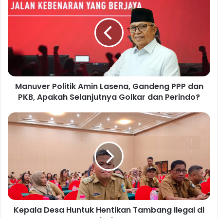
a
n
u
v
e
r
P
o
Manuver Politik Amin Lasena, Gandeng PPP dan
l
PKB, Apakah Selanjutnya Golkar dan Perindo?
i
t
i
K
k
e
A
p
m
a
i
l
n
a
L
D
a
e
s
s
e
Kepala Desa Huntuk Hentikan Tambang Ilegal di
a