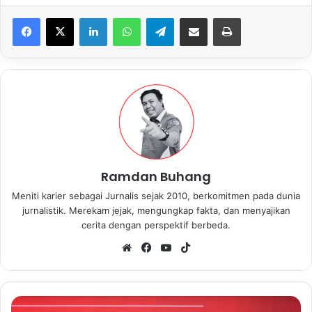
LinkedIn
WhatsApp
Telegram
Share via Email
Print
Ramdan Buhang
Meniti karier sebagai Jurnalis sejak 2010, berkomitmen pada dunia
jurnalistik. Merekam jejak, mengungkap fakta, dan menyajikan
cerita dengan perspektif berbeda.
We
Fa
Yo
Tik
bsi
ce
uT
To
te
bo
ub
k
ok
e
M