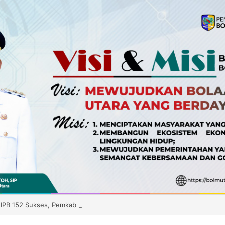
 IPB 152 Sukses, Pemkab Boltara Siapkan Distribusi Benih ke Enam Keca