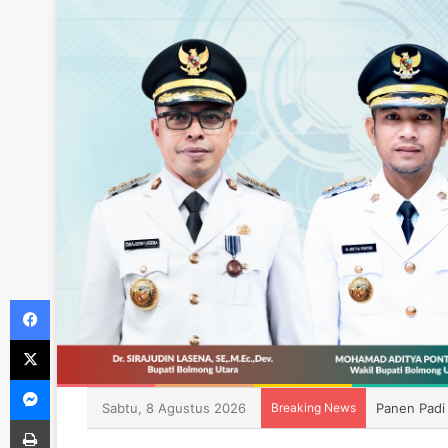
Facebook
X
Messenger
Sabtu, 8 Agustus 2026
Breaking News
Panen Padi
Print