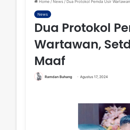
Home
/
News
/
Dua Protokol Pemda Usir Wartawan
News
Dua Protokol P
Wartawan, Setd
Maaf
Ramdan Buhang
Agustus 17, 2024