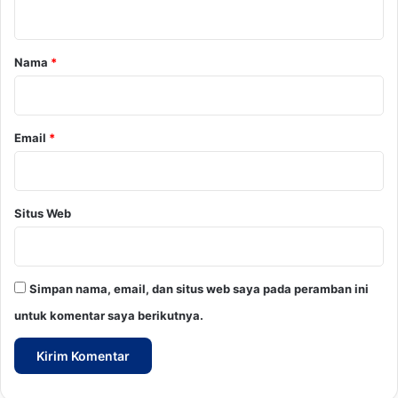
t
T
a
a
l
r
i
Nama
*
A
*
s
i
h
Email
*
Situs Web
Simpan nama, email, dan situs web saya pada peramban ini
untuk komentar saya berikutnya.