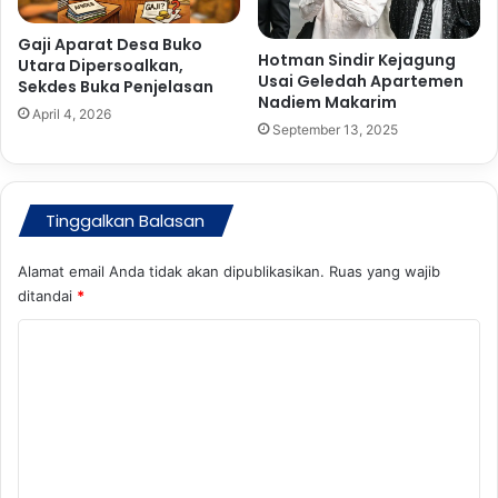
r
j
Gaji Aparat Desa Buko
Hotman Sindir Kejagung
u
Utara Dipersoalkan,
Usai Geledah Apartemen
Sekdes Buka Penjelasan
a
Nadiem Makarim
n
April 4, 2026
September 13, 2025
g
a
n
B
Tinggalkan Balasan
o
l
Alamat email Anda tidak akan dipublikasikan.
Ruas yang wajib
m
u
ditandai
*
t
K
B
a
o
g
m
i
k
e
a
n
n