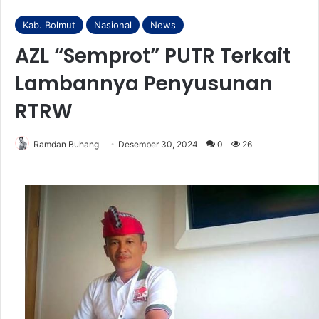
Kab. Bolmut
Nasional
News
AZL “Semprot” PUTR Terkait
Lambannya Penyusunan
RTRW
Ramdan Buhang
Desember 30, 2024
0
26