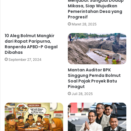
Menjabat Sangadi Dodap
Mikasa, Siap Wujudkan
a
H
Pemerintahan Desa yang
n
o
Progresif
g
e
a
Maret 28, 2025
r
n
e
10 Aleg Bolmut Mangkir
,
b
dari Rapat Paripurna,
B
M
Ranperda APBD-P Gagal
e
o
Dibahas
g
k
September 27, 2024
i
o
n
d
Mantan Auditor BPK
i
i
Singgung Pemda Bolmut
F
t
Soal Pajak Proyek Batu
a
e
Pinagut
k
k
Juli 28, 2025
t
,
a
P
n
D
y
I
a
P
e