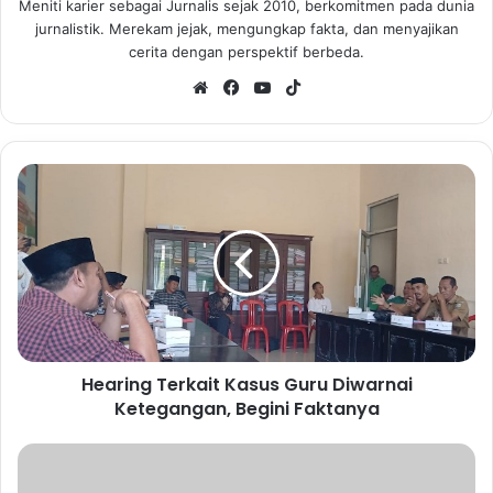
Meniti karier sebagai Jurnalis sejak 2010, berkomitmen pada dunia
jurnalistik. Merekam jejak, mengungkap fakta, dan menyajikan
cerita dengan perspektif berbeda.
We
Fa
Yo
Tik
bsi
ce
uT
To
te
bo
ub
k
ok
e
H
e
a
r
i
n
g
T
e
Hearing Terkait Kasus Guru Diwarnai
r
Ketegangan, Begini Faktanya
k
a
i
R
t
a