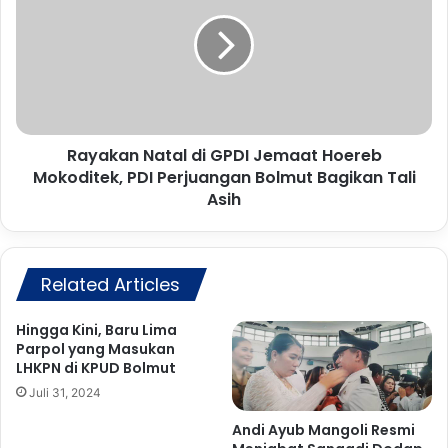
K
y
a
a
s
k
u
a
s
n
G
N
u
a
r
Rayakan Natal di GPDI Jemaat Hoereb
t
u
Mokoditek, PDI Perjuangan Bolmut Bagikan Tali
a
D
l
Asih
i
d
w
i
a
G
r
P
Related Articles
n
D
a
I
Hingga Kini, Baru Lima
i
J
Parpol yang Masukan
K
e
LHKPN di KPUD Bolmut
e
m
Juli 31, 2024
t
a
e
a
Andi Ayub Mangoli Resmi
g
t