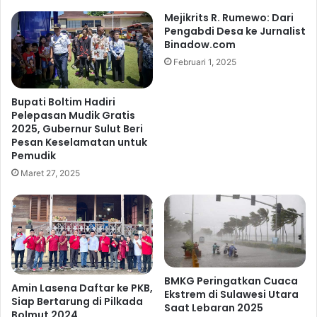
h
g
Mejikrits R. Rumewo: Dari
k
e
Pengabdi Desa ke Jurnalist
e
m
Binadow.com
K
b
Februari 1, 2025
a
a
s
l
N
i
Bupati Boltim Hadiri
e
a
Pelepasan Mudik Gratis
g
n
2025, Gubernur Sulut Beri
a
Pesan Keselamatan untuk
R
Pemudik
r
p
a
1
Maret 27, 2025
,
1
M
B
u
k
a
BMKG Peringatkan Cuaca
Amin Lasena Daftar ke PKB,
n
Ekstrem di Sulawesi Utara
Siap Bertarung di Pilkada
S
Saat Lebaran 2025
Bolmut 2024