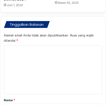
e
Maret 30, 2025
Juni 1, 2024
k
a
d
a
Tinggalkan Balasan
r
A
Alamat email Anda tidak akan dipublikasikan.
Ruas yang wajib
n
ditandai
*
g
k
K
a
o
m
e
n
t
a
r
Nama
*
*