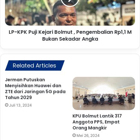
k
K
a
P
n
u
D
j
a
LP-KPK Puji Kejari Bolmut , Pengembalian Rp1,1 M
i
n
Bukan Sekadar Angka
K
a
e
T
j
u
a
n
Related Articles
r
j
i
a
B
Jerman Putuskan
n
o
Menyisihkan Huawei dan
g
l
ZTE dari Jaringan 5G pada
a
Tahun 2029
m
n
u
Juli 13, 2024
T
t
KPU Bolmut Lantik 317
a
,
Anggota PPS, Empat
k
P
Orang Mangkir
S
e
Mei 26, 2024
a
n