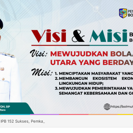
 IPB 152 Sukses, Pemkab Boltara Siapkan Distribusi Benih ke Enam Kec