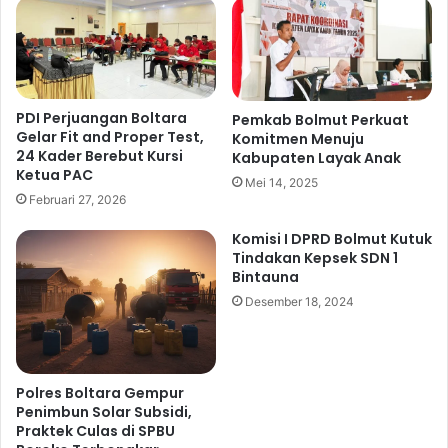
a
e
n
k
S
a
t
n
e
k
PDI Perjuangan Boltara
Pemkab Bolmut Perkuat
v
a
Gelar Fit and Proper Test,
Komitmen Menuju
e
n
24 Kader Berebut Kursi
Kabupaten Layak Anak
n
P
Ketua PAC
S
Mei 14, 2025
e
Februari 27, 2026
e
r
b
c
Komisi I DPRD Bolmut Kutuk
a
e
Tindakan Kepsek SDN 1
g
p
Bintauna
a
a
Desember 18, 2024
i
t
P
a
l
n
t
K
Polres Boltara Gempur
K
i
Penimbun Solar Subsidi,
e
n
Praktek Culas di SPBU
t
e