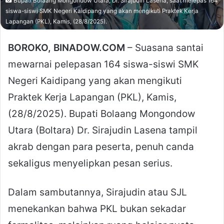
Bupati Bolaang Mongondow Utara, Dr. Sirajudin Lasena, saat melepas 164
siswa-siswi SMK Negeri Kaidipang yang akan mengikuti Praktek Kerja
Lapangan (PKL), Kamis, (28/8/2025).
BOROKO, BINADOW.COM
– Suasana santai
mewarnai pelepasan 164 siswa-siswi SMK
Negeri Kaidipang yang akan mengikuti
Praktek Kerja Lapangan (PKL), Kamis,
(28/8/2025). Bupati Bolaang Mongondow
Utara (Boltara) Dr. Sirajudin Lasena tampil
akrab dengan para peserta, penuh canda
sekaligus menyelipkan pesan serius.
Dalam sambutannya, Sirajudin atau SJL
menekankan bahwa PKL bukan sekadar