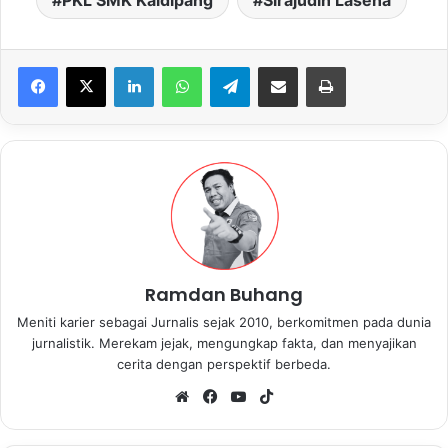
PKL SMK Kaidipang
Sirajudin Lasena
LinkedIn
WhatsApp
Telegram
Share via Email
Print
Ramdan Buhang
Meniti karier sebagai Jurnalis sejak 2010, berkomitmen pada dunia
jurnalistik. Merekam jejak, mengungkap fakta, dan menyajikan
cerita dengan perspektif berbeda.
We
Fa
Yo
Tik
bsi
ce
uT
To
te
bo
ub
k