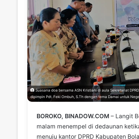
Suasana doa bersama ASN Kristiani di aula Sekretariat DP
dipimpin Pdt. Feki Ombuh, S.Th dengan tema Damai untuk Neg
BOROKO, BINADOW.COM
– Langit 
malam menempel di dedaunan ketika
menuju kantor DPRD Kabupaten Bol