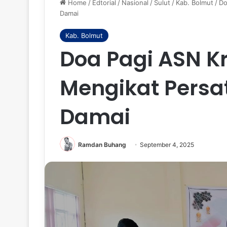
Home
/
Edtorial
/
Nasional
/
Sulut
/
Kab. Bolmut
/
Do
Damai
Kab. Bolmut
Doa Pagi ASN Kr
Mengikat Pers
Damai
Ramdan Buhang
September 4, 2025