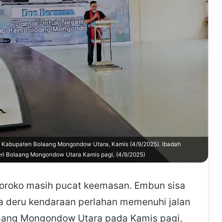
RD Kabupaten Bolaang Mongondow Utara, Kamis (4/9/2025). Ibadah
eri Bolaang Mongondow Utara Kamis pagi, (4/9/2025)
Boroko masih pucat keemasan. Embun sisa
 deru kendaraan perlahan memenuhi jalan
aang Mongondow Utara pada Kamis pagi,