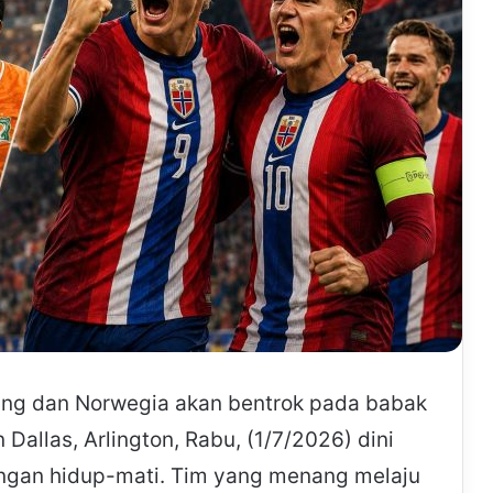
ing dan Norwegia akan bentrok pada babak
 Dallas, Arlington, Rabu, (1/7/2026) dini
dingan hidup-mati. Tim yang menang melaju