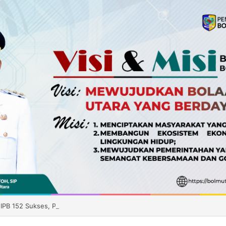
 IPB 152 Sukses, Pemkab Boltara Siapkan Distribusi Benih ke Enam Keca