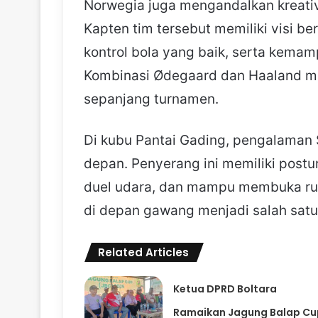
Norwegia juga mengandalkan kreati
Kapten tim tersebut memiliki visi b
kontrol bola yang baik, serta kem
Kombinasi Ødegaard dan Haaland m
sepanjang turnamen.
Di kubu Pantai Gading, pengalaman
depan. Penyerang ini memiliki postu
duel udara, dan mampu membuka ru
di depan gawang menjadi salah satu
Related Articles
Ketua DPRD Boltara
Ramaikan Jagung Balap Cu