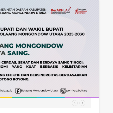
matan