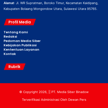
Alamat
: Jl. WR Supratman, Boroko Timur, Kecamatan Kaidipang,
Kabupaten Bolaang Mongondow Utara, Sulawesi Utara 95765.
Profil Media
Tentang Kami
Redaksi
Pedoman Media Siber
Kebijakan Publikasi
Kententuan Layanan
Kontak
Rubrik
© Copyright 2026, || PT. Media Siber Binadow
Terverifikasi Administrasi Oleh Dewan Pers