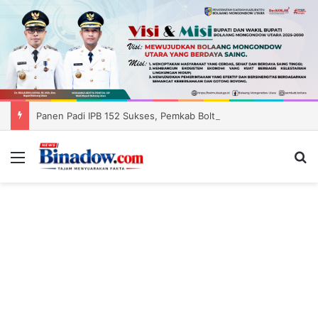
Panen Padi IPB 152 Sukses, Pemkab Boltara Siapkan Distribusi Benih ke Enam Kecamatan
Menu
Ca