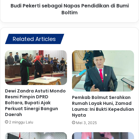
c
Budi Pekerti sebagai Napas Pendidikan di Bumi
t
a
Boltim
i
r
s
a
e
H
b
a
Related Articles
a
r
g
i
a
O
i
t
N
o
a
n
p
o
a
m
s
Dewi Zandra Astuti Mondo
i
Resmi Pimpin DPRD
P
Pemkab Bolmut Serahkan
Boltara, Bupati Ajak
D
Rumah Layak Huni, Zamad
e
Perkuat Sinergi Bangun
Lauma: Ini Bukti Kepedulian
a
n
Daerah
Nyata
e
d
r
2 minggu Lalu
i
Mei 3, 2025
a
d
h
i