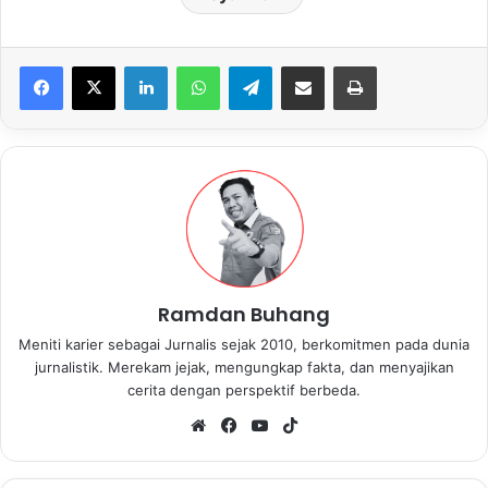
LinkedIn
WhatsApp
Telegram
Share via Email
Print
Ramdan Buhang
Meniti karier sebagai Jurnalis sejak 2010, berkomitmen pada dunia
jurnalistik. Merekam jejak, mengungkap fakta, dan menyajikan
cerita dengan perspektif berbeda.
We
Fa
Yo
Tik
bsi
ce
uT
To
te
bo
ub
k