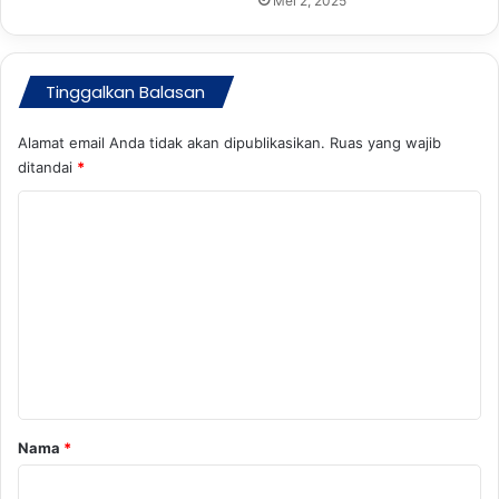
Mei 2, 2025
Tinggalkan Balasan
Alamat email Anda tidak akan dipublikasikan.
Ruas yang wajib
ditandai
*
K
o
m
e
n
t
a
r
Nama
*
*