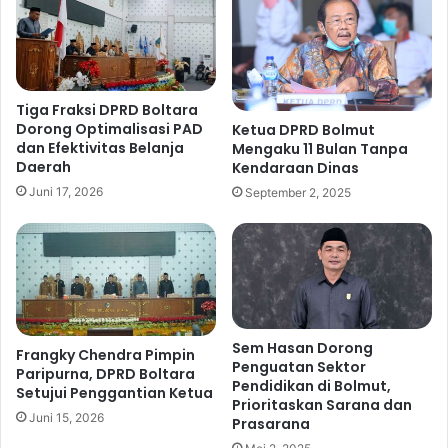
k
k
e
a
-
n
2
d
9
i
Tiga Fraksi DPRD Boltara
S
B
Dorong Optimalisasi PAD
Ketua DPRD Bolmut
e
u
dan Efektivitas Belanja
Mengaku 11 Bulan Tanpa
c
m
Daerah
Kendaraan Dinas
a
i
Juni 17, 2026
September 2, 2025
r
B
a
o
D
l
a
t
r
i
i
m
n
g
Sem Hasan Dorong
Frangky Chendra Pimpin
Penguatan Sektor
Paripurna, DPRD Boltara
Pendidikan di Bolmut,
Setujui Penggantian Ketua
Prioritaskan Sarana dan
Juni 15, 2026
Prasarana