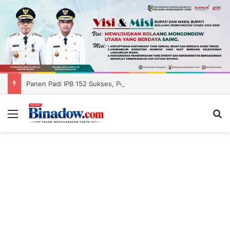
Panen Padi IPB 152 Sukses, Pemkab Boltara Siapkan Distribusi Benih ke Enam Kecamatan
Menu
Ca