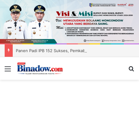
Panen Padi IPB 152 Sukses, Pemkab Boltara Siapkan Distribusi Benih ke Enam Kecamatan
Menu
Ca