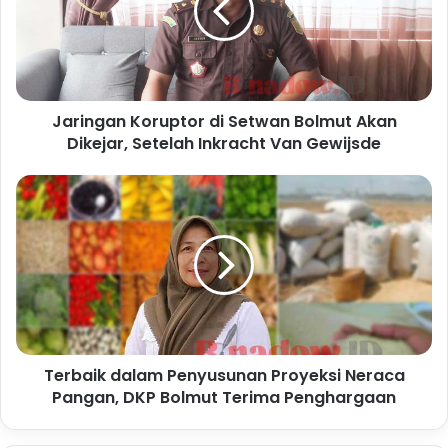
n
g
a
n
K
Jaringan Koruptor di Setwan Bolmut Akan
o
Dikejar, Setelah Inkracht Van Gewijsde
r
u
p
T
t
e
o
r
r
b
d
a
i
i
S
k
e
d
t
a
w
Terbaik dalam Penyusunan Proyeksi Neraca
l
a
Pangan, DKP Bolmut Terima Penghargaan
a
n
m
B
P