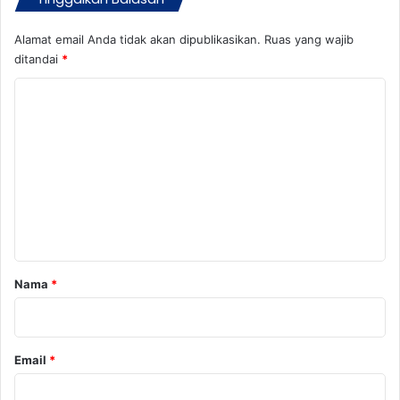
m
a
Alamat email Anda tidak akan dipublikasikan.
Ruas yang wajib
P
ditandai
*
e
n
K
g
o
h
m
a
r
e
g
n
a
a
t
n
a
r
Nama
*
*
Email
*