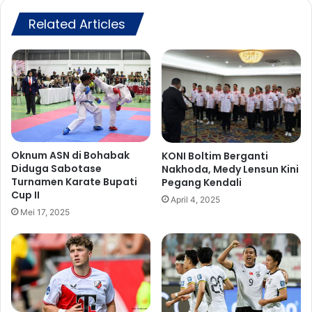
o
e
l
Related Articles
n
m
y
u
u
t
s
A
u
k
n
a
a
n
n
D
P
i
r
Oknum ASN di Bohabak
KONI Boltim Berganti
k
Diduga Sabotase
Nakhoda, Medy Lensun Kini
o
Turnamen Karate Bupati
Pegang Kendali
e
y
Cup II
j
e
April 4, 2025
a
k
Mei 17, 2025
r
s
,
i
S
N
e
e
t
r
e
a