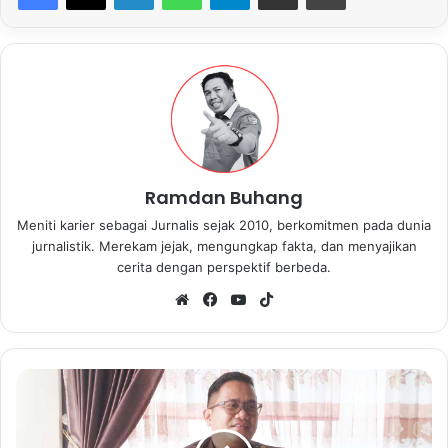
Ramdan Buhang
Meniti karier sebagai Jurnalis sejak 2010, berkomitmen pada dunia
jurnalistik. Merekam jejak, mengungkap fakta, dan menyajikan
cerita dengan perspektif berbeda.
We
Fa
Yo
Tik
bsi
ce
uT
To
te
bo
ub
k
ok
e
J
a
r
i