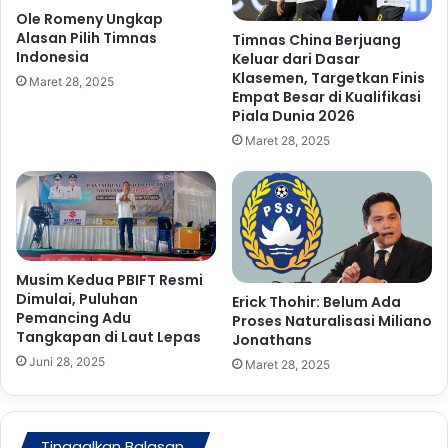
l
c
Ole Romeny Ungkap
a
a
Alasan Pilih Timnas
Timnas China Berjuang
h
P
Indonesia
Keluar dari Dasar
I
a
Klasemen, Targetkan Finis
Maret 28, 2025
n
n
Empat Besar di Kualifikasi
k
g
Piala Dunia 2026
r
a
Maret 28, 2025
a
n
c
,
h
D
t
K
V
P
a
B
n
o
Musim Kedua PBIFT Resmi
G
Dimulai, Puluhan
l
Erick Thohir: Belum Ada
Pemancing Adu
e
m
Proses Naturalisasi Miliano
Tangkapan di Laut Lepas
w
Jonathans
u
i
t
Juni 28, 2025
Maret 28, 2025
j
T
s
e
d
r
e
Tinggalkan Balasan
i