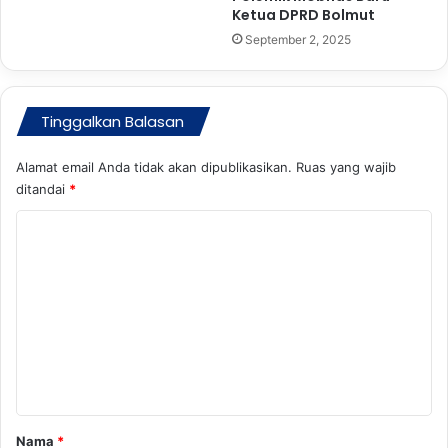
e
n
Ketua DPRD Bolmut
s
S
September 2, 2025
a
e
T
l
a
a
h
t
Tinggalkan Balasan
u
a
n
n
Alamat email Anda tidak akan dipublikasikan.
Ruas yang wajib
2
ditandai
*
0
2
K
5
o
m
e
n
t
a
r
Nama
*