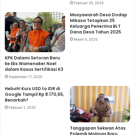
u
Februari 29, 2024
n
a
R
Musyawarah Desa Dodap
r
a
Mikasa Tetapkan 25
g
m
Keluarga Penerima BLT
a
a
Dana Desa Tahun 2025
P
d
Maret 4, 2025
e
h
n
a
e
n
KPK Dalami Setoran Baru
r
F
ke Eks Wamenaker Noel
i
e
dalam Kasus Sertifikasi K3
m
s
September 17, 2025
a
t
B
K
Heboh! Kurs USD to IDR di
L
o
Google Tampil Rp 8.170,65,
T
t
Benarkah?
D
a
Februari 1, 2025
a
b
n
u
a
n
Tanggapan Sekwan Atas
D
a
Polemik Mobnas Baru