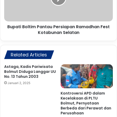
a
i
p
B
M
o
i
l
k
Bupati Boltim Pantau Persiapan Ramadhan Fest
t
a
Kotabunan Selatan
i
s
m
a
P
T
a
e
Related Articles
n
t
t
a
a
Astaga, Kadis Pariwisata
p
u
Bolmut Diduga Langgar UU
k
P
No. 13 Tahun 2003
a
e
Januari 2, 2025
n
r
2
s
Kontroversi APD dalam
5
Kecelakaan di PLTU
i
Bolmut, Pernyataan
K
a
Berbeda dari Perawat dan
e
p
Perusahaan
l
a