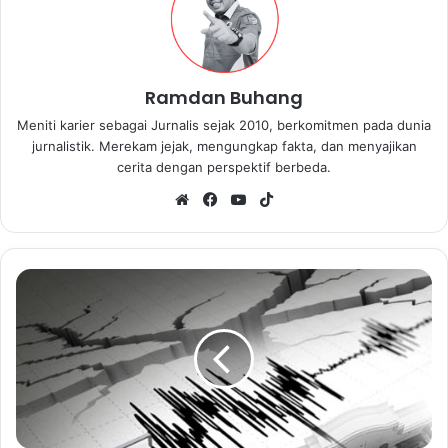
Ramdan Buhang
Meniti karier sebagai Jurnalis sejak 2010, berkomitmen pada dunia
jurnalistik. Merekam jejak, mengungkap fakta, dan menyajikan
cerita dengan perspektif berbeda.
We
Fa
Yo
Tik
bsi
ce
uT
To
te
bo
ub
k
ok
e
G
e
m
p
a
B
e
r
k