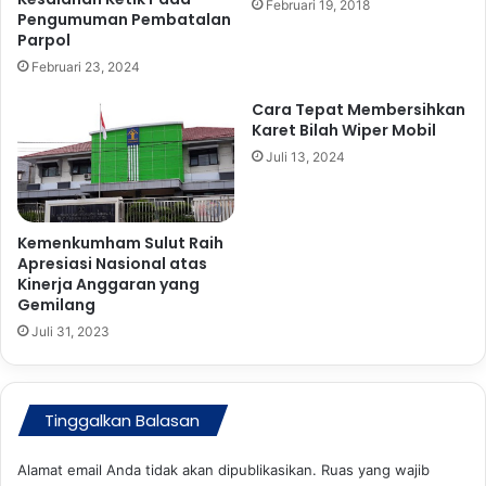
Februari 19, 2018
a
k
Pengumuman Pembatalan
t
a
Parpol
P
r
Februari 23, 2024
a
T
n
e
Cara Tepat Membersihkan
i
g
Karet Bilah Wiper Mobil
k
a
Juli 13, 2024
s
k
a
n
Kemenkumham Sulut Raih
K
Apresiasi Nasional atas
Kinerja Anggaran yang
o
Gemilang
m
i
Juli 31, 2023
t
m
e
Tinggalkan Balasan
n
B
a
Alamat email Anda tidak akan dipublikasikan.
Ruas yang wajib