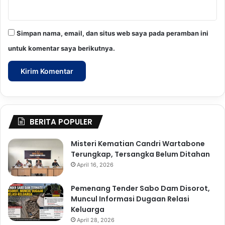
j
a
h
Simpan nama, email, dan situs web saya pada peramban ini
t
untuk komentar saya berikutnya.
e
r
a
BERITA POPULER
Misteri Kematian Candri Wartabone
Terungkap, Tersangka Belum Ditahan
April 16, 2026
Pemenang Tender Sabo Dam Disorot,
Muncul Informasi Dugaan Relasi
Keluarga
April 28, 2026