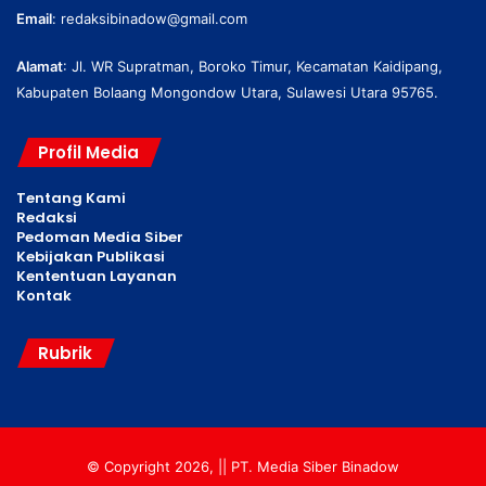
Email
:
redaksibinadow@gmail.com
Alamat
: Jl. WR Supratman, Boroko Timur, Kecamatan Kaidipang,
Kabupaten Bolaang Mongondow Utara, Sulawesi Utara 95765.
Profil Media
Tentang Kami
Redaksi
Pedoman Media Siber
Kebijakan Publikasi
Kententuan Layanan
Kontak
Rubrik
© Copyright 2026, || PT. Media Siber Binadow