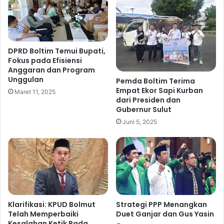
l
i
t
D
i
i
m
s
,
a
DPRD Boltim Temui Bupati,
W
Fokus pada Efisiensi
m
Anggaran dan Program
a
p
Unggulan
r
Pemda Boltim Terima
a
Empat Ekor Sapi Kurban
g
i
Maret 11, 2025
dari Presiden dan
a
k
Gubernur Sulut
T
a
u
Juni 5, 2025
n
t
,
u
B
y
u
a
p
n
a
S
t
e
i
Strategi PPP Menangkan
Klarifikasi: KPUD Bolmut
m
O
Duet Ganjar dan Gus Yasin
Telah Memperbaiki
p
s
Kesalahan Ketik Pada