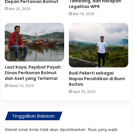
Tambang, dan Harapan
Depan Pertanian Bolmut
a
U
Legalitas WPR
t
Mei 20, 2025
s
Mei 16, 2026
i
i
C
a
u
1
p
8
I
T
I
a
h
u
n
Laut Kaya, Pejabat Payah:
Dinas Perikanan Bolmut
Budi Pekerti sebagai
dan Aset yang Terlantar
Napas Pendidikan di Bumi
Boltim
Maret 14, 2025
April 25, 2025
Tinggalkan Balasan
Alamat email Anda tidak akan dipublikasikan.
Ruas yang wajib