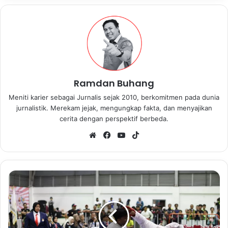
Ramdan Buhang
Meniti karier sebagai Jurnalis sejak 2010, berkomitmen pada dunia
jurnalistik. Merekam jejak, mengungkap fakta, dan menyajikan
cerita dengan perspektif berbeda.
We
Fa
Yo
Tik
bsi
ce
uT
To
te
bo
ub
k
ok
e
O
k
n
u
m