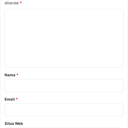
ditandai
*
K
o
m
e
n
t
a
r
Nama
*
*
Email
*
Situs Web