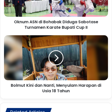
A
S
N
d
Oknum ASN di Bohabak Diduga Sabotase
i
Turnamen Karate Bupati Cup II
B
o
h
B
a
o
b
l
a
m
k
u
D
t
i
K
d
i
u
n
g
Bolmut Kini dan Nanti, Menyulam Harapan di
i
a
Usia 18 Tahun
d
S
a
a
n
b
N
o
a