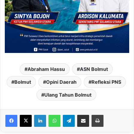
Abraham Hassu
ASN Bolmut
Bolmut
Opini Daerah
Refleksi PNS
Ulang Tahun Bolmut
LinkedIn
WhatsApp
Telegram
Share via Email
Print