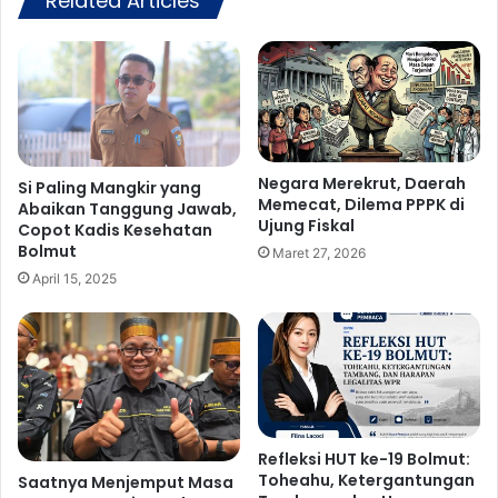
Related Articles
t
n
a
t
s
i
e
,
T
M
u
e
r
n
n
Negara Merekrut, Daerah
y
Si Paling Mangkir yang
Memecat, Dilema PPPK di
a
u
Abaikan Tanggung Jawab,
Ujung Fiskal
m
Copot Kadis Kesehatan
l
Bolmut
e
a
Maret 27, 2026
n
m
April 15, 2025
K
H
a
a
r
r
a
a
t
p
e
a
B
n
Refleksi HUT ke-19 Bolmut:
u
d
Toheahu, Ketergantungan
Saatnya Menjemput Masa
p
i