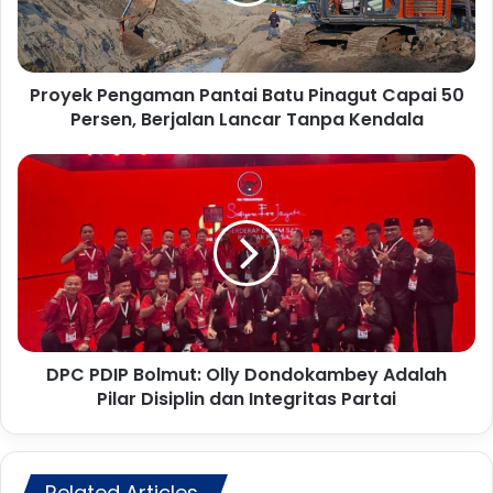
k
P
e
n
Proyek Pengaman Pantai Batu Pinagut Capai 50
g
Persen, Berjalan Lancar Tanpa Kendala
a
m
a
D
n
P
P
C
a
P
n
D
t
I
a
P
i
B
B
o
a
DPC PDIP Bolmut: Olly Dondokambey Adalah
l
t
Pilar Disiplin dan Integritas Partai
m
u
u
P
t
i
:
n
Related Articles
O