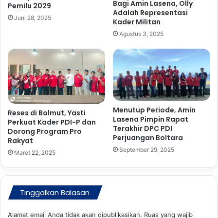
Bagi Amin Lasena, Olly
j
i
Pemilu 2029
Adalah Representasi
a
l
Juni 28, 2025
Kader Militan
l
a
Agustus 3, 2025
a
r
n
D
L
i
a
s
n
i
c
p
a
l
r
i
Menutup Periode, Amin
Reses di Bolmut, Yasti
T
n
Lasena Pimpin Rapat
Perkuat Kader PDI-P dan
a
Terakhir DPC PDI
d
Dorong Program Pro
Perjuangan Boltara
n
a
Rakyat
p
n
September 29, 2025
Maret 22, 2025
a
I
K
n
e
t
n
e
Tinggalkan Balasan
d
g
a
r
Alamat email Anda tidak akan dipublikasikan.
Ruas yang wajib