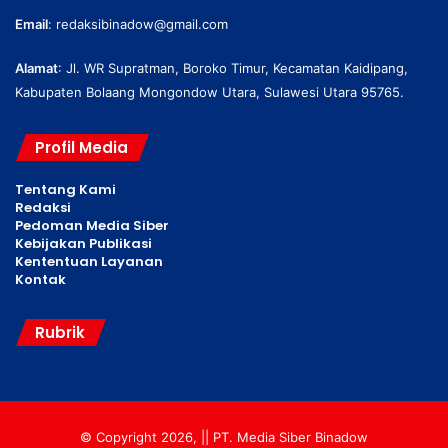
Email
:
redaksibinadow@gmail.com
Alamat
: Jl. WR Supratman, Boroko Timur, Kecamatan Kaidipang,
Kabupaten Bolaang Mongondow Utara, Sulawesi Utara 95765.
Profil Media
Tentang Kami
Redaksi
Pedoman Media Siber
Kebijakan Publikasi
Kententuan Layanan
Kontak
Rubrik
© Copyright 2026, || PT. Media Siber Binadow