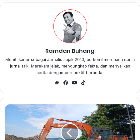
Ramdan Buhang
Meniti karier sebagai Jurnalis sejak 2010, berkomitmen pada dunia
jurnalistik. Merekam jejak, mengungkap fakta, dan menyajikan
cerita dengan perspektif berbeda.
We
Fa
Yo
Tik
bsi
ce
uT
To
te
bo
ub
k
ok
e
P
r
o
y
e