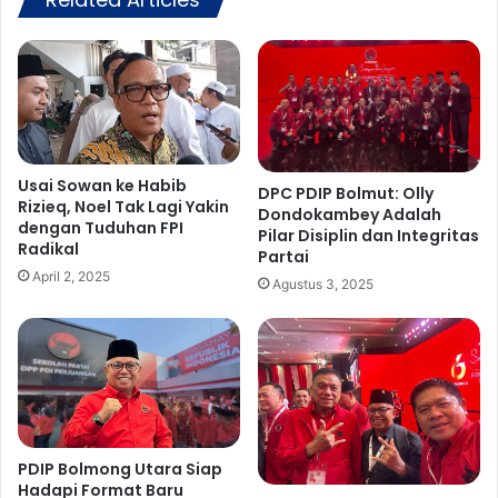
a
l
g
l
u
y
t
D
C
o
a
n
p
d
a
o
Usai Sowan ke Habib
DPC PDIP Bolmut: Olly
i
Rizieq, Noel Tak Lagi Yakin
k
Dondokambey Adalah
dengan Tuduhan FPI
5
a
Pilar Disiplin dan Integritas
Radikal
0
m
Partai
P
b
April 2, 2025
Agustus 3, 2025
e
e
r
y
s
A
e
d
n
a
,
l
B
a
e
h
PDIP Bolmong Utara Siap
r
P
Hadapi Format Baru