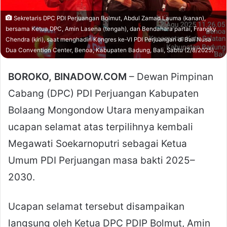
Sekretaris DPC PDI Perjuangan Bolmut, Abdul Zamad Lauma (kanan),
bersama Ketua DPC, Amin Lasena (tengah), dan Bendahara partai, Frangky
Chendra (kiri), saat menghadiri Kongres ke-VI PDI Perjuangan di Bali Nusa
Dua Convention Center, Benoa, Kabupaten Badung, Bali, Sabtu (2/8/2025).
BOROKO, BINADOW.COM
– Dewan Pimpinan
Cabang (DPC) PDI Perjuangan Kabupaten
Bolaang Mongondow Utara menyampaikan
ucapan selamat atas terpilihnya kembali
Megawati Soekarnoputri sebagai Ketua
Umum PDI Perjuangan masa bakti 2025–
2030.
Ucapan selamat tersebut disampaikan
langsung oleh Ketua DPC PDIP Bolmut, Amin