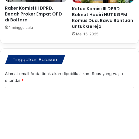
c
a
a
Raker Komisi III DPRD,
k
Ketua Komisi III DPRD
Bedah Proker Empat OPD
n
D
Bolmut Hadiri HUT KGPM
di Boltara
g
Komus Dua, Bawa Bantuan
i
untuk Gereja
a
s
1 minggu Lalu
n
a
Mei 15, 2025
A
m
n
a
g
r
Tinggalkan Balasan
g
a
a
t
r
a
Alamat email Anda tidak akan dipublikasikan.
Ruas yang wajib
a
k
ditandai
*
n
a
K
n
o
m
e
n
t