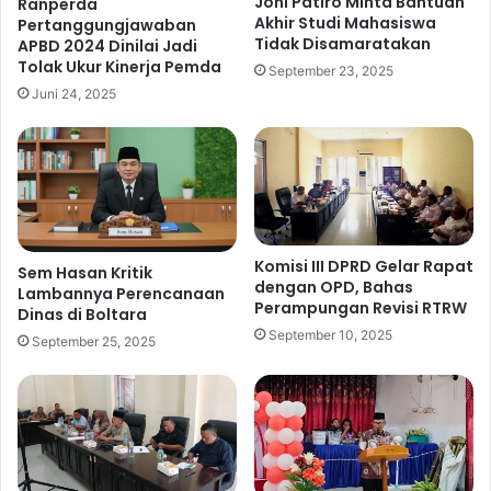
Joni Patiro Minta Bantuan
Ranperda
2
k
Akhir Studi Mahasiswa
Pertanggungjawaban
6
h
Tidak Disamaratakan
APBD 2024 Dinilai Jadi
,
i
Tolak Ukur Kinerja Pemda
September 23, 2025
B
r
Juni 24, 2025
u
S
p
t
a
u
t
d
i
i
S
M
a
a
m
h
Komisi III DPRD Gelar Rapat
Sem Hasan Kritik
p
dengan OPD, Bahas
a
Lambannya Perencanaan
Perampungan Revisi RTRW
a
s
Dinas di Boltara
i
i
September 10, 2025
September 25, 2025
k
s
a
w
n
a
R
T
a
i
n
d