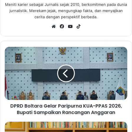
Meniti karier sebagai Jurnalis sejak 2010, berkomitmen pada dunia
jurnalistik. Merekam jejak, mengungkap fakta, dan menyajikan
cerita dengan perspektif berbeda.
We
Fa
Yo
Tik
bsi
ce
uT
To
te
bo
ub
k
ok
e
D
P
R
D
B
o
l
t
a
DPRD Boltara Gelar Paripurna KUA-PPAS 2026,
r
Bupati Sampaikan Rancangan Anggaran
a
G
e
J
l
o