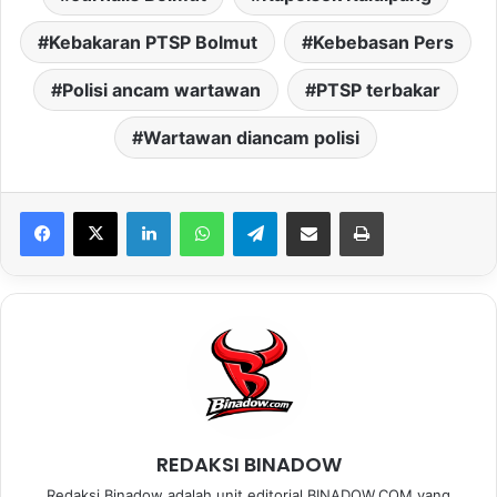
Kebakaran PTSP Bolmut
Kebebasan Pers
Polisi ancam wartawan
PTSP terbakar
Wartawan diancam polisi
LinkedIn
WhatsApp
Telegram
Share via Email
Print
REDAKSI BINADOW
Redaksi Binadow adalah unit editorial BINADOW.COM yang