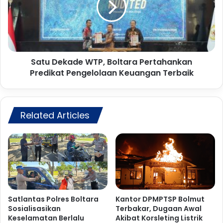
m
D
u
e
t
k
T
a
e
d
r
Satu Dekade WTP, Boltara Pertahankan
e
b
Predikat Pengelolaan Keuangan Terbaik
W
a
T
k
P
a
,
r
Related Articles
B
,
o
D
l
u
t
g
a
a
r
a
a
n
P
A
e
Satlantas Polres Boltara
Kantor DPMPTSP Bolmut
w
Sosialisasikan
Terbakar, Dugaan Awal
r
Keselamatan Berlalu
Akibat Korsleting Listrik
a
t