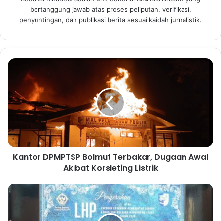
bertanggung jawab atas proses peliputan, verifikasi,
penyuntingan, dan publikasi berita sesuai kaidah jurnalistik.
K
a
n
t
o
r
D
P
M
Kantor DPMPTSP Bolmut Terbakar, Dugaan Awal
P
Akibat Korsleting Listrik
T
S
P
S
B
a
o
t
l
u