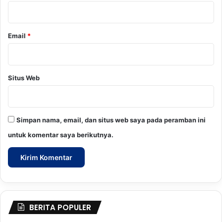
r
o
*
i
l
k
a
a
Email
*
n
K
e
u
Situs Web
a
n
g
a
Simpan nama, email, dan situs web saya pada peramban ini
n
untuk komentar saya berikutnya.
T
e
r
b
a
i
k
BERITA POPULER