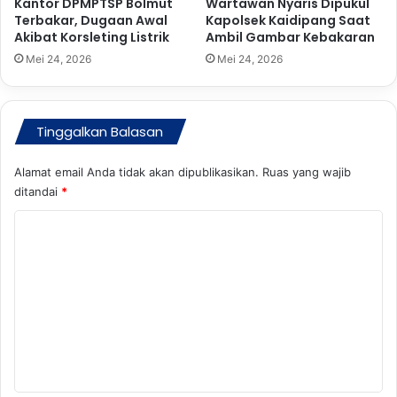
d
Kantor DPMPTSP Bolmut
Wartawan Nyaris Dipukul
k
Terbakar, Dugaan Awal
Kapolsek Kaidipang Saat
o
Akibat Korsleting Listrik
Ambil Gambar Kebakaran
s
M
i
a
Mei 24, 2026
Mei 24, 2026
K
s
a
u
s
k
u
Tinggalkan Balasan
A
s
g
K
e
Alamat email Anda tidak akan dipublikasikan.
Ruas yang wajib
e
n
ditandai
*
m
d
a
K
a
t
B
o
i
a
m
a
m
n
u
e
C
s
n
a
D
n
P
t
d
R
a
r
D