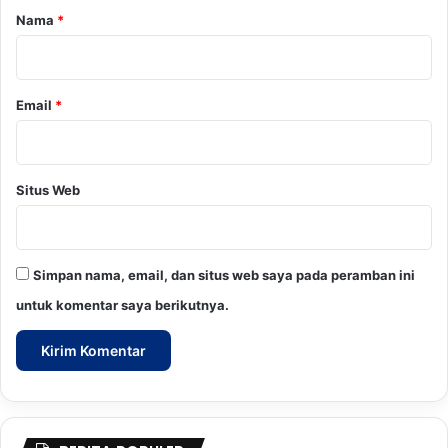
i
r
B
Nama
*
o
*
l
t
a
Email
*
r
a
Situs Web
Simpan nama, email, dan situs web saya pada peramban ini
untuk komentar saya berikutnya.