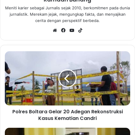
Meniti karier sebagai Jurnalis sejak 2010, berkomitmen pada dunia
jurnalistik. Merekam jejak, mengungkap fakta, dan menyajikan
cerita dengan perspektif berbeda.
We
Fa
Yo
Tik
bsi
ce
uT
To
te
bo
ub
k
ok
e
P
o
l
r
e
s
B
o
l
Polres Boltara Gelar 20 Adegan Rekonstruksi
t
Kasus Kematian Candri
a
r
a
P