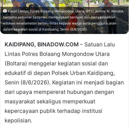
Kasat Lantas Polres Bolaang Mongondow Utara, IPTU Jemmy N. Waraba,
bersama personel Satlantas membagikan bantuan dan menyampaikan
edukasi keselamatan berlalu lintas kepada warga serta pengguna jalan
dalam kegiatan sosial di Kaidipang, Senin (8/6/2026).
KAIDIPANG, BINADOW.COM
– Satuan Lalu
Lintas Polres Bolaang Mongondow Utara
(Boltara) menggelar kegiatan sosial dan
edukatif di depan Polsek Urban Kaidipang,
Senin (8/6/2026). Kegiatan ini menjadi bagian
dari upaya mempererat hubungan dengan
masyarakat sekaligus memperkuat
kepercayaan publik terhadap institusi
kepolisian.