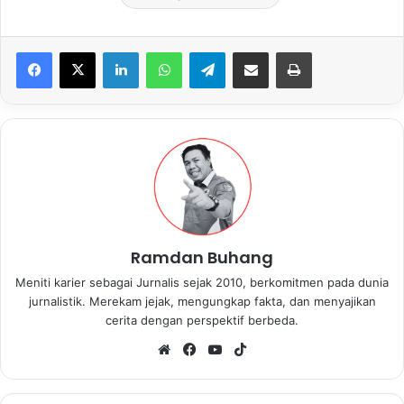
LinkedIn
WhatsApp
Telegram
Share via Email
Print
Ramdan Buhang
Meniti karier sebagai Jurnalis sejak 2010, berkomitmen pada dunia
jurnalistik. Merekam jejak, mengungkap fakta, dan menyajikan
cerita dengan perspektif berbeda.
We
Fa
Yo
Tik
bsi
ce
uT
To
te
bo
ub
k