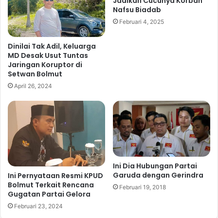
Jadikan Cucunya Korban
a
k
Nafsu Biadab
m
a
Februari 4, 2025
a
n
P
T
i
a
Dinilai Tak Adil, Keluarga
l
n
MD Desak Usut Tuntas
k
Jaringan Koruptor di
g
Setwan Bolmut
a
g
d
u
April 26, 2024
a
n
B
g
o
J
l
a
m
w
u
a
t
b
Ini Dia Hubungan Partai
2
H
Garuda dengan Gerindra
Ini Pernyataan Resmi KPUD
0
u
Bolmut Terkait Rencana
2
k
Februari 19, 2018
Gugatan Partai Gelora
4
u
Februari 23, 2024
m