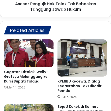
n
Asesor Penguji: Hak Tolak Tak Bebaskan
g
t
Tanggung Jawab Hukum
u
a
j
n
i
g
:
D
Related Articles
H
e
a
b
k
a
T
t
o
P
l
u
a
t
k
a
T
Gugatan Ditolak, Welly-
r
Gretsya Melenggang ke
a
KPMIBU Kecewa, Dialog
Kursi Bupati Talaud
a
k
Kedaerahan Tak Dihadiri
n
B
Mei 14, 2025
Pemda
P
e
e
Juli 7, 2024
b
r
a
Bejat! Kakek di Bolmut
t
s