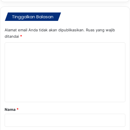
Tinggalkan Balasan
Alamat email Anda tidak akan dipublikasikan.
Ruas yang wajib
ditandai
*
K
o
m
e
n
t
a
r
Nama
*
*