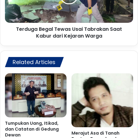
,
g
I
a
R
B
T
e
d
Terduga Begal Tewas Usai Tabrakan Saat
g
i
Kabur dari Kejaran Warga
a
G
l
u
T
n
e
u
Related Articles
w
n
a
g
s
M
U
a
s
s
a
D
i
i
T
t
a
a
b
Tumpukan Uang, Itikad,
n
r
dan Catatan di Gedung
g
a
Merajut Asa di Tanah
Dewan
k