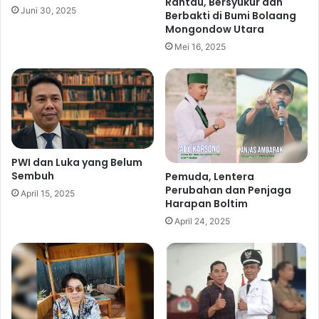
Rantau, Bersyukur dan
k
Juni 30, 2025
Berbakti di Bumi Bolaang
a
a
Mongondow Utara
p
n
P
S
Mei 16, 2025
o
a
l
a
i
t
s
K
i
a
b
u
PWI dan Luka yang Belum
r
Sembuh
Pemuda, Lentera
d
Perubahan dan Penjaga
April 15, 2025
a
Harapan Boltim
r
April 24, 2025
i
K
e
j
a
r
a