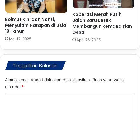
n
W
Koperasi Merah Putih:
a
Bolmut Kini dan Nanti,
Jalan Baru untuk
r
Menyulam Harapan di Usia
Membangun Kemandirian
18 Tahun
g
Desa
a
Mei 17, 2025
April 26, 2025
Tinggalkan Balasan
Alamat email Anda tidak akan dipublikasikan.
Ruas yang wajib
ditandai
*
K
o
m
e
n