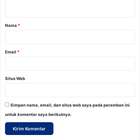
t
a
r
Nama
*
*
Email
*
Situs Web
Simpan nama, email, dan situs web saya pada peramban ini
untuk komentar saya berikutnya.