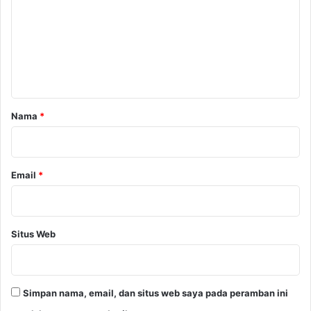
K
m
a
e
i
d
n
i
t
p
a
a
n
r
Nama
*
g
*
Email
*
Situs Web
Simpan nama, email, dan situs web saya pada peramban ini