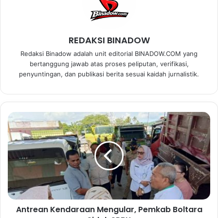
REDAKSI BINADOW
Redaksi Binadow adalah unit editorial BINADOW.COM yang
bertanggung jawab atas proses peliputan, verifikasi,
penyuntingan, dan publikasi berita sesuai kaidah jurnalistik.
A
n
t
r
e
a
n
K
e
Antrean Kendaraan Mengular, Pemkab Boltara
n