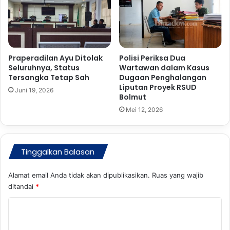
a
m
a
t
a
Praperadilan Ayu Ditolak
Polisi Periksa Dua
n
Seluruhnya, Status
Wartawan dalam Kasus
B
Tersangka Tetap Sah
Dugaan Penghalangan
e
Liputan Proyek RSUD
Juni 19, 2026
r
Bolmut
l
Mei 12, 2026
a
l
u
L
Tinggalkan Balasan
i
n
Alamat email Anda tidak akan dipublikasikan.
Ruas yang wajib
t
ditandai
*
a
s
K
d
o
i