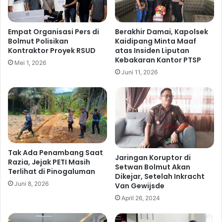
o
r
l
a
t
S
Empat Organisasi Pers di
Berakhir Damai, Kapolsek
a
Bolmut Polisikan
Kaidipang Minta Maaf
o
Kontraktor Proyek RSUD
atas Insiden Liputan
r
s
Kebakaran Kantor PTSP
a
i
Mei 1, 2026
S
a
Juni 11, 2026
i
l
d
i
a
s
k
a
S
s
P
i
B
k
Tak Ada Penambang Saat
U
a
Jaringan Koruptor di
Razia, Jejak PETI Masih
n
Setwan Bolmut Akan
Terlihat di Pinogaluman
Dikejar, Setelah Inkracht
K
Juni 8, 2026
Van Gewijsde
e
s
April 26, 2024
e
l