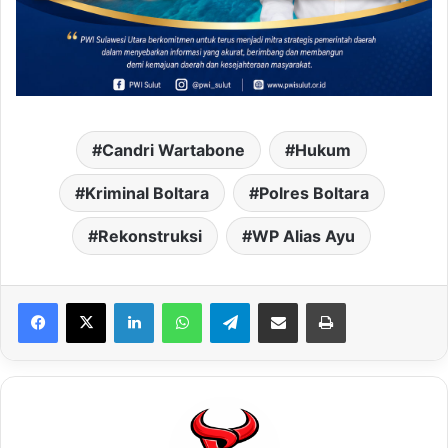
Candri Wartabone
Hukum
Kriminal Boltara
Polres Boltara
Rekonstruksi
WP Alias Ayu
LinkedIn
WhatsApp
Telegram
Share via Email
Print