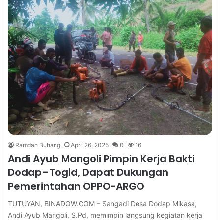
Ramdan Buhang
April 26, 2025
0
16
Andi Ayub Mangoli Pimpin Kerja Bakti
Dodap–Togid, Dapat Dukungan
Pemerintahan OPPO-ARGO
TUTUYAN, BINADOW.COM – Sangadi Desa Dodap Mikasa,
Andi Ayub Mangoli, S.Pd, memimpin langsung kegiatan kerja