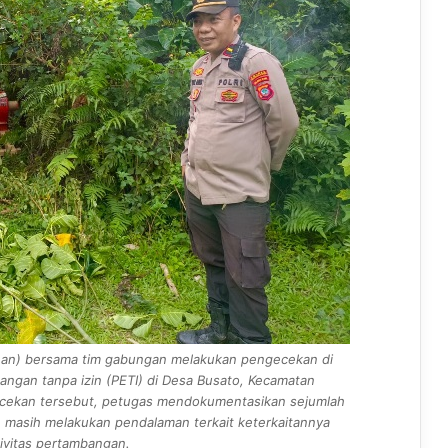
anan) bersama tim gabungan melakukan pengecekan di
angan tanpa izin (PETI) di Desa Busato, Kecamatan
ecekan tersebut, petugas mendokumentasikan sejumlah
an masih melakukan pendalaman terkait keterkaitannya
ivitas pertambangan.