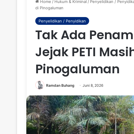
Home
/
Hukum & Kriminal
/
Penyelidikan / Penyidik
di Pinogaluman
Penyelidikan / Penyidikan
Tak Ada Penamb
Jejak PETI Masih
Pinogaluman
Ramdan Buhang
Juni 8, 2026