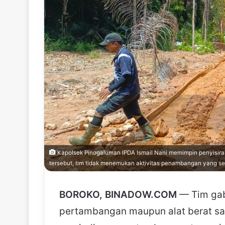
Kapolsek Pinogaluman IPDA Ismail Nani memimpin penyisiran
tersebut, tim tidak menemukan aktivitas penambangan yang se
BOROKO, BINADOW.COM
— Tim gab
pertambangan maupun alat berat saa